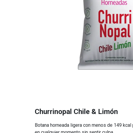
Churrinopal Chile & Limón
Botana horneada ligera con menos de 149 kcal p
en cualquier momento sin sentir culpa.