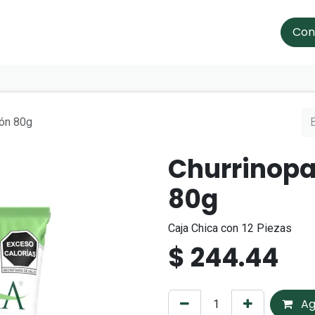
Nosotros
Aviso de Privacidad
Recetas
Promociones
Con
món 80g
Churrinopa
80g
Caja Chica con 12 Piezas
$
244.44
Ag