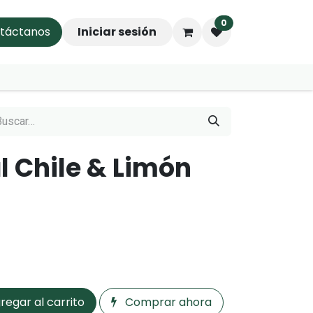
0
táctanos
Empleos
Iniciar sesión
l Chile & Limón
regar al carrito
Comprar ahora