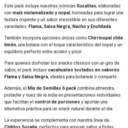
Este pack incluye nuestras icónicas
Susalitas
, elaboradas
con
maíz nixtamalizado y nopal
, horneadas para lograr una
textura crujiente y un sabor irresistible en sus diferentes
variedades:
Flama, Salsa Negra, Nacho y Enchilada
.
También incorpora opciones únicas como
Chirrinopal chile
limón
, una botana con el toque característico del nopal y un
equilibrio perfecto entre acidez y picor.
Para quienes disfrutan los snacks clásicos con un giro de
sabor, el pack incluye
cacahuates tostados en sabores
Flama y Salsa Negra
, ideales para botanear o compartir.
Además, el
Mix de Semillas 6 pack
combina almendra,
pistache y nuez de la india en presentaciones individuales
que facilitan el
control de porciones
y aportan una
alternativa práctica para un snack natural durante el día.
La experiencia se complementa con nuestra línea de
Chilitos Susalia
, perfectos para agregar sabor a frutas,