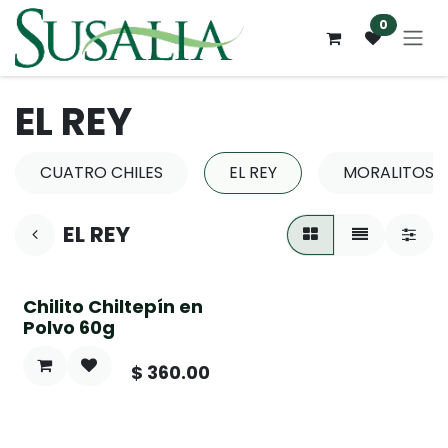
Ir al contenido
0
EL REY
CUATRO CHILES
EL REY
MORALITOS
EL REY
Chilito Chiltepín en
Polvo 60g
$
360.00